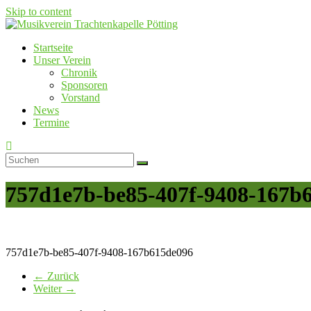
Skip to content
Startseite
Musikverein Trachtenkapelle Pötting
Unser Verein
Chronik
Sponsoren
Vorstand
News
Termine
757d1e7b-be85-407f-9408-167b
757d1e7b-be85-407f-9408-167b615de096
← Zurück
Weiter →