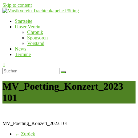
Skip to content
Startseite
Musikverein Trachtenkapelle Pötting
Unser Verein
Chronik
Sponsoren
Vorstand
News
Termine
MV_Poetting_Konzert_2023
101
MV_Poetting_Konzert_2023 101
← Zurück