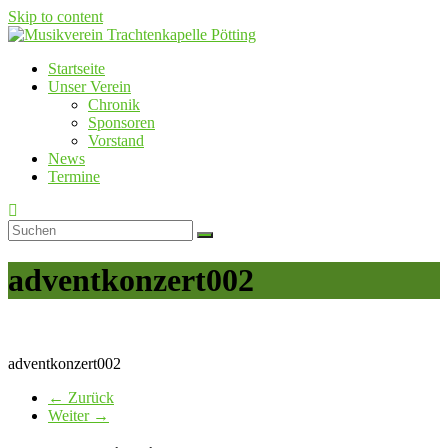
Skip to content
Startseite
Musikverein Trachtenkapelle Pötting
Unser Verein
Chronik
Sponsoren
Vorstand
News
Termine
adventkonzert002
adventkonzert002
← Zurück
Weiter →