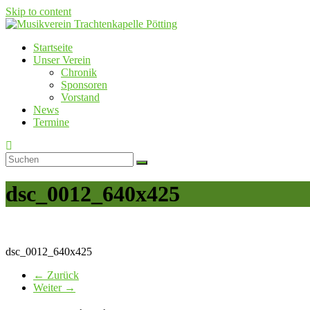
Skip to content
Startseite
Musikverein Trachtenkapelle Pötting
Unser Verein
Chronik
Sponsoren
Vorstand
News
Termine
dsc_0012_640x425
dsc_0012_640x425
← Zurück
Weiter →