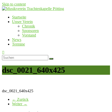
Skip to content
Startseite
Musikverein Trachtenkapelle Pötting
Unser Verein
Chronik
Sponsoren
Vorstand
News
Termine
dsc_0021_640x425
dsc_0021_640x425
← Zurück
Weiter →