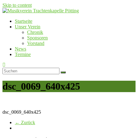
Skip to content
Startseite
Musikverein Trachtenkapelle Pötting
Unser Verein
Chronik
Sponsoren
Vorstand
News
Termine
dsc_0069_640x425
dsc_0069_640x425
← Zurück