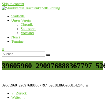
Skip to content
Startseite
Musikverein Trachtenkapelle Pötting
Unser Verein
Chronik
Sponsoren
Vorstand
News
Termine
39605960_290976888367797_52
39605960_290976888367797_5263838959368142848_n
← Zurück
Weiter →