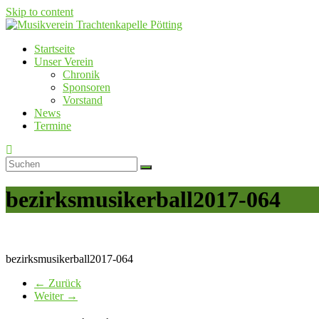
Skip to content
Startseite
Musikverein Trachtenkapelle Pötting
Unser Verein
Chronik
Sponsoren
Vorstand
News
Termine
bezirksmusikerball2017-064
bezirksmusikerball2017-064
← Zurück
Weiter →