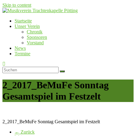
Skip to content
Startseite
Musikverein Trachtenkapelle Pötting
Unser Verein
Chronik
Sponsoren
Vorstand
News
Termine
2_2017_BeMuFe Sonntag
Gesamtspiel im Festzelt
2_2017_BeMuFe Sonntag Gesamtspiel im Festzelt
← Zurück