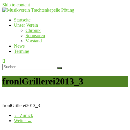
Skip to content
Startseite
Musikverein Trachtenkapelle Pötting
Unser Verein
Chronik
Sponsoren
Vorstand
News
Termine
fronlGrillerei2013_3
fronlGrillerei2013_3
← Zurück
Weiter →