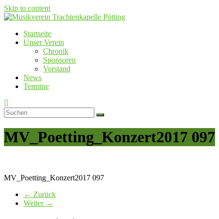
Skip to content
Startseite
Musikverein Trachtenkapelle Pötting
Unser Verein
Chronik
Sponsoren
Vorstand
News
Termine
MV_Poetting_Konzert2017 097
MV_Poetting_Konzert2017 097
← Zurück
Weiter →