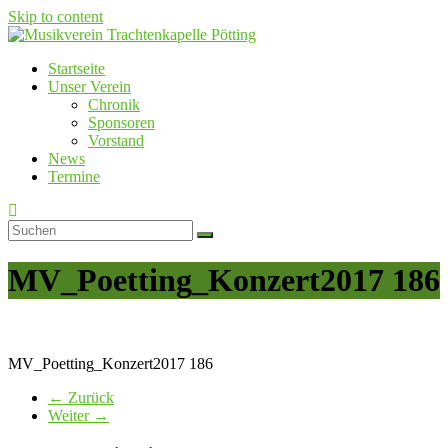
Skip to content
Startseite
Musikverein Trachtenkapelle Pötting
Unser Verein
Chronik
Sponsoren
Vorstand
News
Termine
MV_Poetting_Konzert2017 186
MV_Poetting_Konzert2017 186
← Zurück
Weiter →