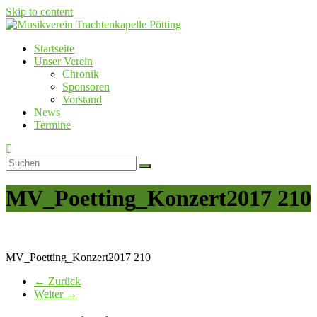
Skip to content
Startseite
Musikverein Trachtenkapelle Pötting
Unser Verein
Chronik
Sponsoren
Vorstand
News
Termine
MV_Poetting_Konzert2017 210
MV_Poetting_Konzert2017 210
← Zurück
Weiter →