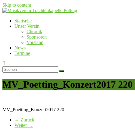
Skip to content
Startseite
Musikverein Trachtenkapelle Pötting
Unser Verein
Chronik
Sponsoren
Vorstand
News
Termine
MV_Poetting_Konzert2017 220
MV_Poetting_Konzert2017 220
← Zurück
Weiter →