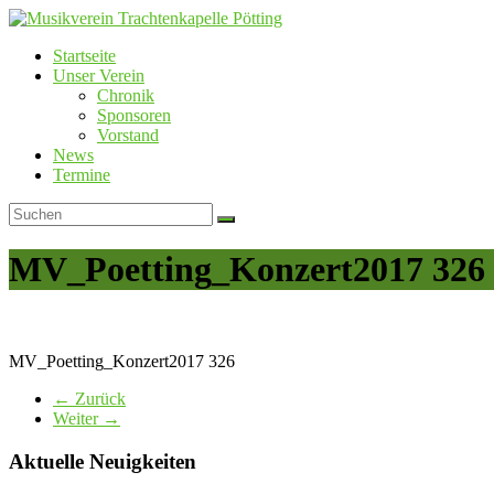
Skip
to
Startseite
content
Musikverein
Unser Verein
Trachtenkapelle
Chronik
Pötting
Sponsoren
Vorstand
News
Termine
MV_Poetting_Konzert2017 326
MV_Poetting_Konzert2017 326
← Zurück
Weiter →
Aktuelle Neuigkeiten