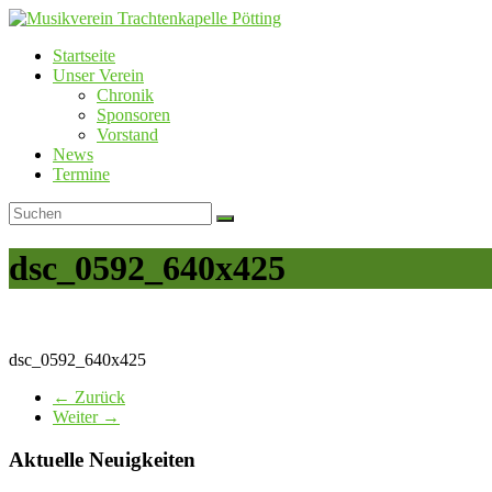
Skip
to
Startseite
content
Musikverein
Unser Verein
Trachtenkapelle
Chronik
Pötting
Sponsoren
Vorstand
News
Termine
dsc_0592_640x425
dsc_0592_640x425
← Zurück
Weiter →
Aktuelle Neuigkeiten