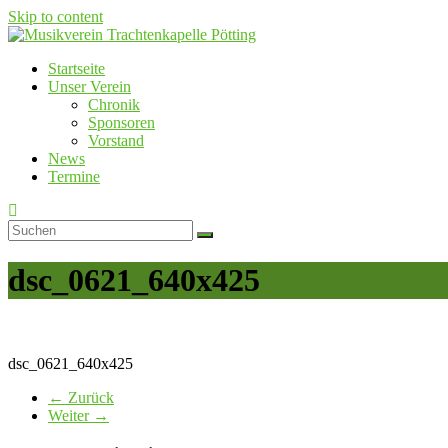
Skip to content
Startseite
Musikverein Trachtenkapelle Pötting
Unser Verein
Chronik
Sponsoren
Vorstand
News
Termine
dsc_0621_640x425
dsc_0621_640x425
← Zurück
Weiter →