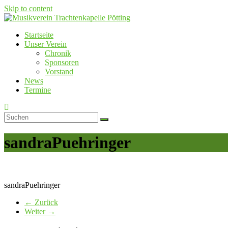
Skip to content
Startseite
Musikverein Trachtenkapelle Pötting
Unser Verein
Chronik
Sponsoren
Vorstand
News
Termine
sandraPuehringer
sandraPuehringer
← Zurück
Weiter →