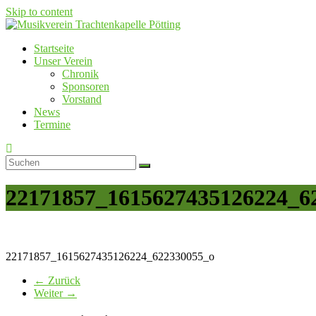
Skip to content
Startseite
Musikverein Trachtenkapelle Pötting
Unser Verein
Chronik
Sponsoren
Vorstand
News
Termine
22171857_1615627435126224_6
22171857_1615627435126224_622330055_o
← Zurück
Weiter →