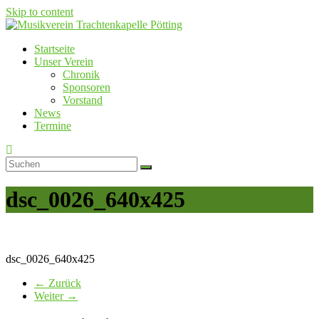
Skip to content
Startseite
Musikverein Trachtenkapelle Pötting
Unser Verein
Chronik
Sponsoren
Vorstand
News
Termine
dsc_0026_640x425
dsc_0026_640x425
← Zurück
Weiter →