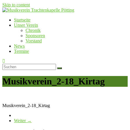
Skip to content
Startseite
Musikverein Trachtenkapelle Pötting
Unser Verein
Chronik
Sponsoren
Vorstand
News
Termine
Musikverein_2-18_Kirtag
Musikverein_2-18_Kirtag
Weiter →