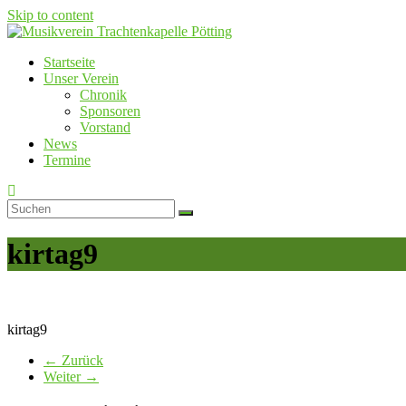
Skip to content
Startseite
Musikverein Trachtenkapelle Pötting
Unser Verein
Chronik
Sponsoren
Vorstand
News
Termine
kirtag9
kirtag9
← Zurück
Weiter →