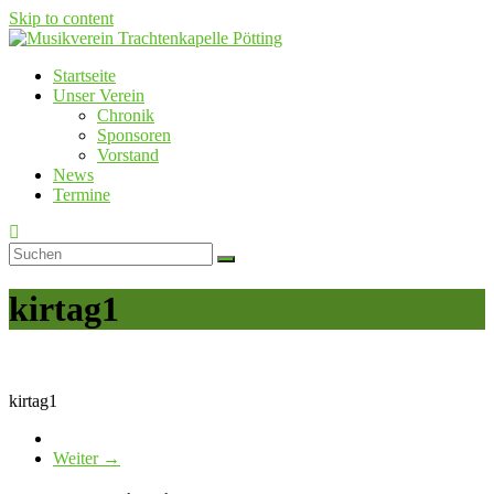
Skip to content
Startseite
Musikverein Trachtenkapelle Pötting
Unser Verein
Chronik
Sponsoren
Vorstand
News
Termine
kirtag1
kirtag1
Weiter →