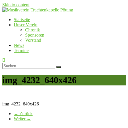
Skip to content
Startseite
Musikverein Trachtenkapelle Pötting
Unser Verein
Chronik
Sponsoren
Vorstand
News
Termine
img_4232_640x426
img_4232_640x426
← Zurück
Weiter →