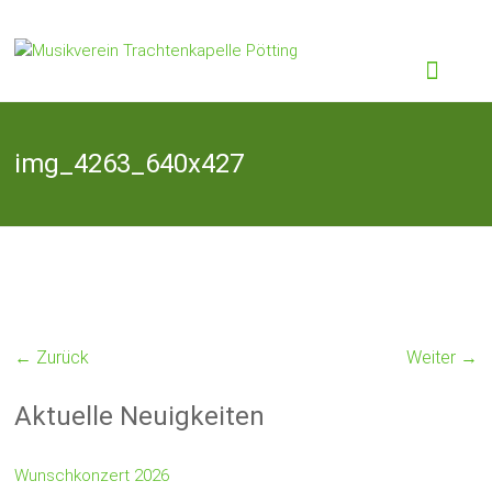
Skip
to
Musikverein
content
Trachtenkapelle
Pötting
img_4263_640x427
← Zurück
Weiter →
Aktuelle Neuigkeiten
Wunschkonzert 2026