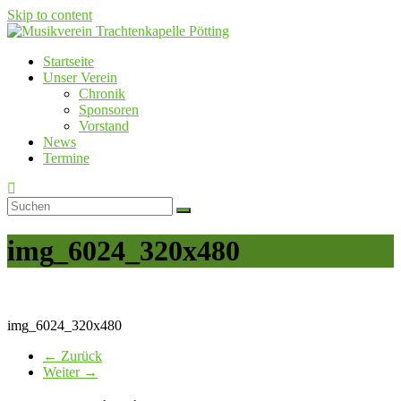
Skip to content
Startseite
Musikverein Trachtenkapelle Pötting
Unser Verein
Chronik
Sponsoren
Vorstand
News
Termine
img_6024_320x480
img_6024_320x480
← Zurück
Weiter →