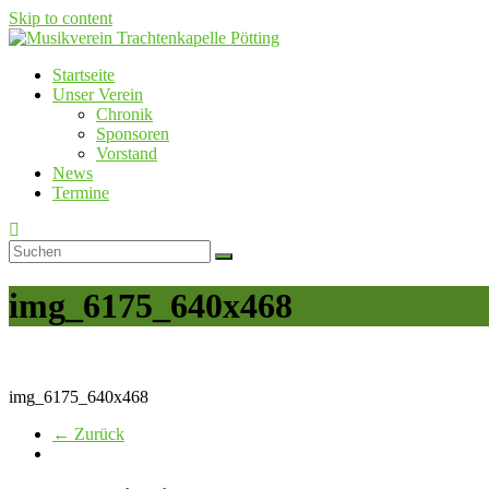
Skip to content
Startseite
Musikverein Trachtenkapelle Pötting
Unser Verein
Chronik
Sponsoren
Vorstand
News
Termine
img_6175_640x468
img_6175_640x468
← Zurück