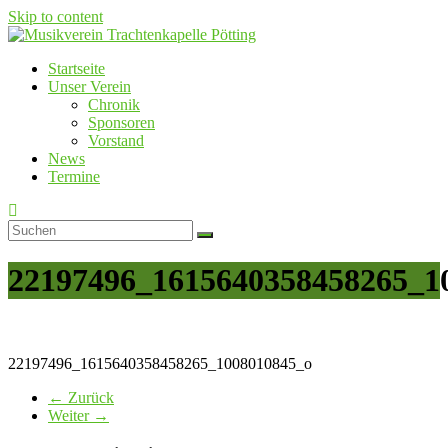
Skip to content
Startseite
Musikverein Trachtenkapelle Pötting
Unser Verein
Chronik
Sponsoren
Vorstand
News
Termine
22197496_1615640358458265_1
22197496_1615640358458265_1008010845_o
← Zurück
Weiter →