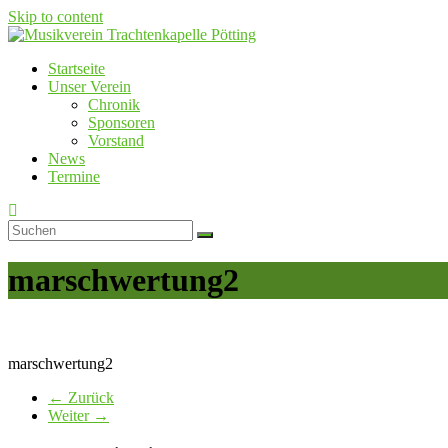
Skip to content
Startseite
Musikverein Trachtenkapelle Pötting
Unser Verein
Chronik
Sponsoren
Vorstand
News
Termine
marschwertung2
marschwertung2
← Zurück
Weiter →