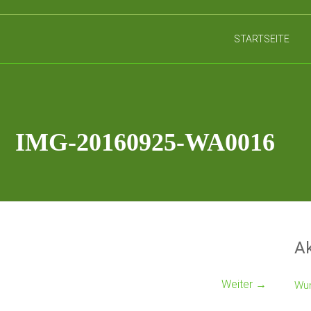
STARTSEITE
IMG-20160925-WA0016
Ak
Weiter →
Wun