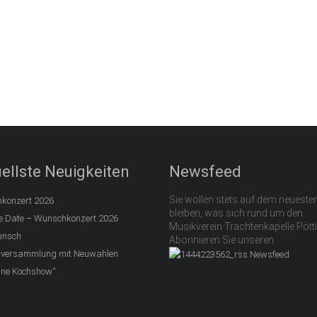
ellste Neuigkeiten
Newsfeed
Sie wollen stets auf dem neueste
konzert 2026
bleiben, was sich rund um den
e Date – Wunschkonzert 2026
Musikverein Trachtenkapelle Pötti
unsch
Abonnieren Sie unseren
lversammlung mit Neuwahlen
Newsfeed
eine Kochshow“