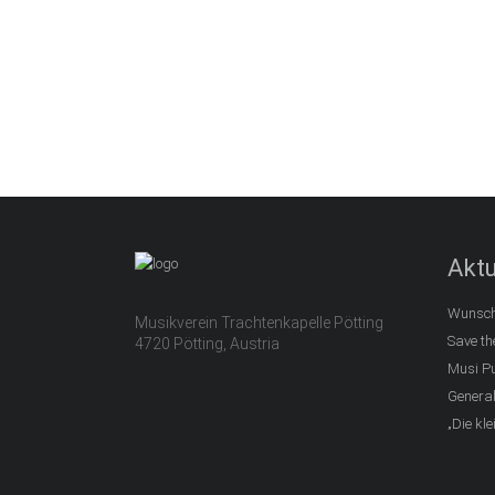
Aktu
Wunsch
Musikverein Trachtenkapelle Pötting
Save th
4720 Pötting, Austria
Musi P
Genera
„Die kl