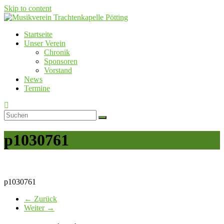
Skip to content
Startseite
Musikverein Trachtenkapelle Pötting
Unser Verein
Chronik
Sponsoren
Vorstand
News
Termine
p1030761
p1030761
← Zurück
Weiter →