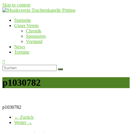
Skip to content
Startseite
Musikverein Trachtenkapelle Pötting
Unser Verein
Chronik
Sponsoren
Vorstand
News
Termine
p1030782
p1030782
← Zurück
Weiter →