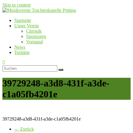
Skip to content
Startseite
Musikverein Trachtenkapelle Pötting
Unser Verein
Chronik
Sponsoren
Vorstand
News
Termine
39729248-a3d8-431f-a3de-
c1a05fb4201e
39729248-a3d8-431f-a3de-c1a05fb4201e
← Zurück