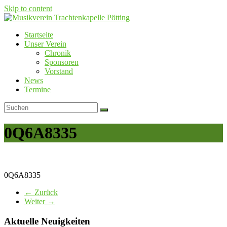
Skip to content
Startseite
Musikverein Trachtenkapelle Pötting
Unser Verein
Chronik
Sponsoren
Vorstand
News
Termine
0Q6A8335
0Q6A8335
← Zurück
Weiter →
Aktuelle Neuigkeiten