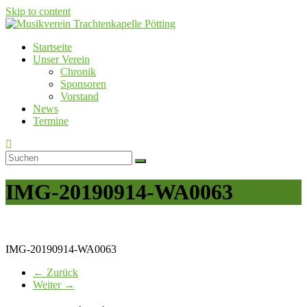
Skip to content
Startseite
Musikverein Trachtenkapelle Pötting
Unser Verein
Chronik
Sponsoren
Vorstand
News
Termine
IMG-20190914-WA0063
IMG-20190914-WA0063
← Zurück
Weiter →