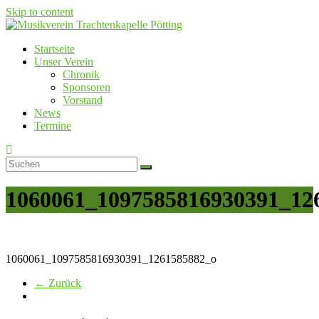
Skip to content
Startseite
Musikverein Trachtenkapelle Pötting
Unser Verein
Chronik
Sponsoren
Vorstand
News
Termine
1060061_1097585816930391_12
1060061_1097585816930391_1261585882_o
← Zurück