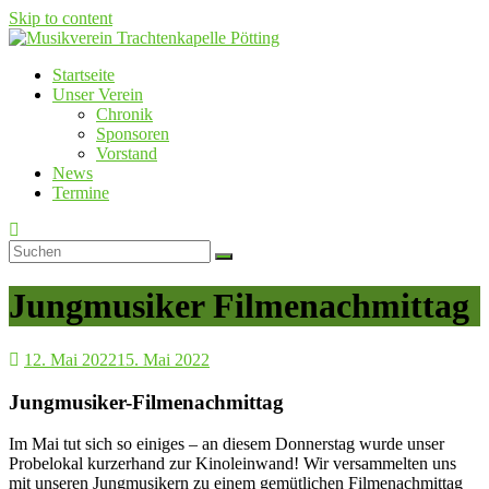
Skip to content
Startseite
Musikverein Trachtenkapelle Pötting
Unser Verein
Chronik
Sponsoren
Vorstand
News
Termine
Jungmusiker Filmenachmittag
12. Mai 2022
15. Mai 2022
Jungmusiker-Filmenachmittag
Im Mai tut sich so einiges – an diesem Donnerstag wurde unser
Probelokal kurzerhand zur Kinoleinwand! Wir versammelten uns
mit unseren Jungmusikern zu einem gemütlichen Filmenachmittag