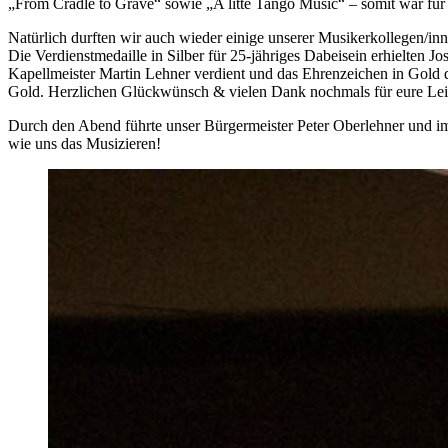
„From Cradle to Grave“ sowie „A litte Tango Music“ – somit war fü
Natürlich durften wir auch wieder einige unserer Musikerkollegen/in
Die Verdienstmedaille in Silber für 25-jähriges Dabeisein erhielten J
Kapellmeister Martin Lehner verdient und das Ehrenzeichen in Gold
Gold. Herzlichen Glückwünsch & vielen Dank nochmals für eure Leist
Durch den Abend führte unser Bürgermeister Peter Oberlehner und i
wie uns das Musizieren!