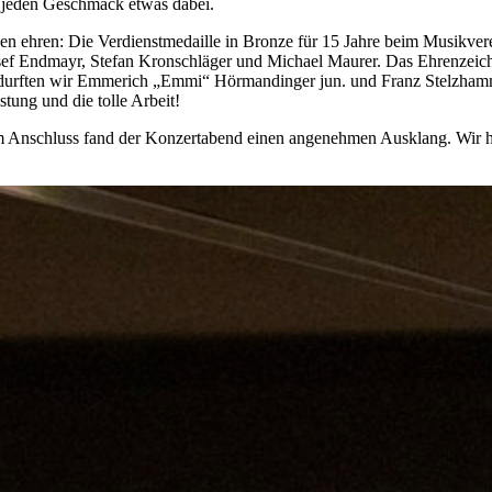
r jeden Geschmack etwas dabei.
nen ehren: Die Verdienstmedaille in Bronze für 15 Jahre beim Musikver
osef Endmayr, Stefan Kronschläger und Michael Maurer. Das Ehrenzeichen
 durften wir Emmerich „Emmi“ Hörmandinger jun. und Franz Stelzhamme
ung und die tolle Arbeit!
m Anschluss fand der Konzertabend einen angenehmen Ausklang. Wir h