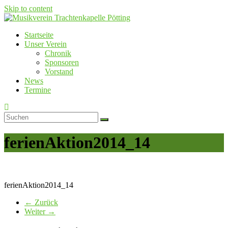
Skip to content
Startseite
Musikverein Trachtenkapelle Pötting
Unser Verein
Chronik
Sponsoren
Vorstand
News
Termine
ferienAktion2014_14
ferienAktion2014_14
← Zurück
Weiter →