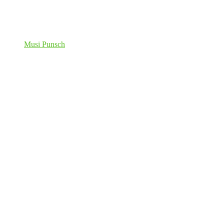
Musi Punsch
Generalversammlung mit Neuwahlen