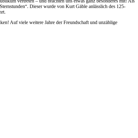
blikum vertreten – und brachten uns etwas ganz besonderes mit! Als
ternstunden“. Dieser wurde von Kurt Gäble anlässlich des 125-
rt.
! Auf viele weitere Jahre der Freundschaft und unzählige