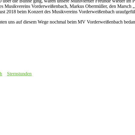
 über die Bühne ging, waren unsere Mühlviertler Freunde wieder im Pu
des Musikvereins Vorderweißenbach, Markus Obermüller, den Marsch „S
gust 2018 beim Konzert des Musikvereins Vorderweißenbach uraufgefüh
hten uns auf diesem Wege nochmal beim MV Vorderweißenbach bedanken
h
Sternstunden