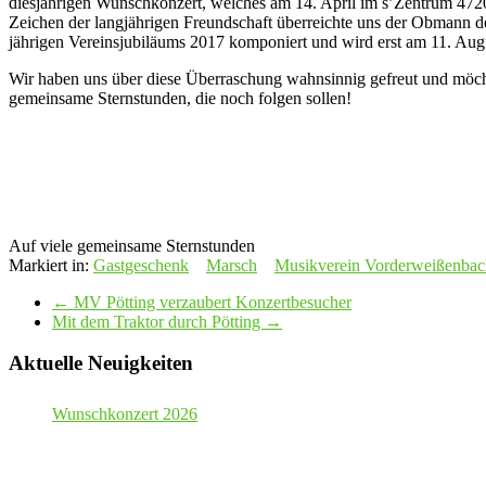
diesjährigen Wunschkonzert, welches am 14. April im s’Zentrum 4720
Zeichen der langjährigen Freundschaft überreichte uns der Obmann 
jährigen Vereinsjubiläums 2017 komponiert und wird erst am 11. Au
Wir haben uns über diese Überraschung wahnsinnig gefreut und möc
gemeinsame Sternstunden, die noch folgen sollen!
Auf viele gemeinsame Sternstunden
Markiert in:
Gastgeschenk
Marsch
Musikverein Vorderweißenbac
←
MV Pötting verzaubert Konzertbesucher
Mit dem Traktor durch Pötting
→
Aktuelle Neuigkeiten
Wunschkonzert 2026